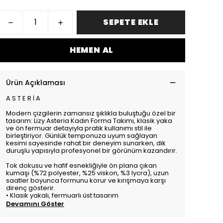
SEPETE EKLE
HEMEN AL
Ürün Açıklaması
A S T E R İ A
Modern çizgilerin zamansız şıklıkla buluştuğu özel bir
tasarım: Lizy Asteria Kadın Forma Takımı, klasik yaka
ve ön fermuar detayıyla pratik kullanımı stil ile
birleştiriyor. Günlük temponuza uyum sağlayan
kesimi sayesinde rahat bir deneyim sunarken, dik
duruşlu yapısıyla profesyonel bir görünüm kazandırır.
Tok dokusu ve hafif esnekliğiyle ön plana çıkan
kumaşı (%72 polyester, %25 viskon, %3 lycra), uzun
saatler boyunca formunu korur ve kırışmaya karşı
direnç gösterir.
•
Klasik yakalı, fermuarlı üst tasarım
Devamını Göster