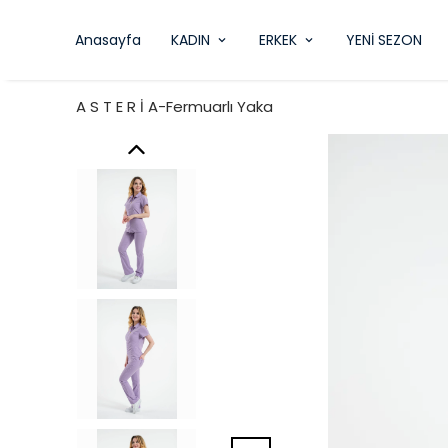
Anasayfa
KADIN
ERKEK
YENİ SEZON
A S T E R İ A-Fermuarlı Yaka