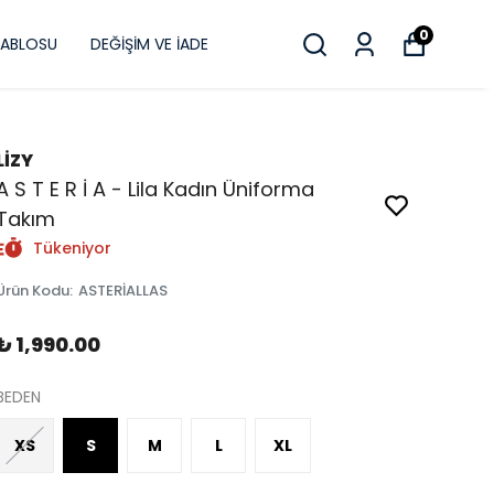
0
TABLOSU
DEĞİŞİM VE İADE
LİZY
A S T E R İ A - Lila Kadın Üniforma
Takım
Tükeniyor
Ürün Kodu
:
ASTERİALLAS
₺ 1,990.00
BEDEN
XS
S
M
L
XL