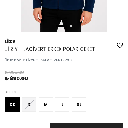
LİZY
L İ Z Y - LACİVERT ERKEK POLAR CEKET
Ürün Kodu
:
LİZYPOLARLACİVERTERXS
₺ 990.00
₺ 890.00
BEDEN
XS
S
M
L
XL