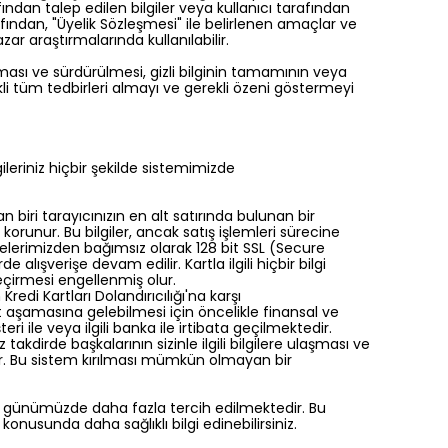
fından talep edilen bilgiler veya kullanıcı tarafından
rafından, "Üyelik Sözleşmesi" ile belirlenen amaçlar ve
ar araştırmalarında kullanılabilir.
anması ve sürdürülmesi, gizli bilginin tamamının veya
kli tüm tedbirleri almayı ve gerekli özeni göstermeyi
gileriniz hiçbir şekilde sistemimizde
 biri tarayıcınızın en alt satırında bulunan bir
 korunur. Bu bilgiler, ancak satış işlemleri sürecine
iş sitelerimizden bağımsız olarak 128 bit SSL (Secure
e alışverişe devam edilir. Kartla ilgili hiçbir bilgi
çirmesi engellenmiş olur.
redi Kartları Dolandırıcılığı'na karşı
at aşamasına gelebilmesi için öncelikle finansal ve
ri ile veya ilgili banka ile irtibata geçilmektedir.
 takdirde başkalarının sizinle ilgili bilgilere ulaşması ve
ilir. Bu sistem kırılması mümkün olmayan bir
eleri günümüzde daha fazla tercih edilmektedir. Bu
 konusunda daha sağlıklı bilgi edinebilirsiniz.