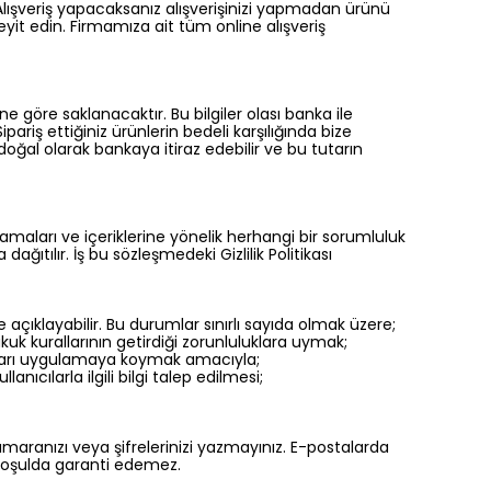
 Alışveriş yapacaksanız alışverişinizi yapmadan ürünü
yit edin. Firmamıza ait tüm online alışveriş
ne göre saklanacaktır. Bu bilgiler olası banka ile
ariş ettiğiniz ürünlerin bedeli karşılığında bize
oğal olarak bankaya itiraz edebilir ve bu tutarın
gulamaları ve içeriklerine yönelik herhangi bir sorumluluk
ğıtılır. İş bu sözleşmedeki Gizlilik Politikası
ere açıklayabilir. Bu durumlar sınırlı sayıda olmak üzere;
uk kurallarının getirdiği zorunluluklara uymak;
bunları uygulamaya koymak amacıyla;
ıcılarla ilgili bilgi talep edilmesi;
numaranızı veya şifrelerinizi yazmayınız. E-postalarda
r koşulda garanti edemez.