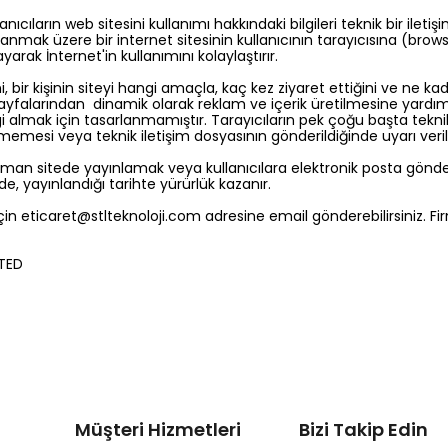
ıcıların web sitesini kullanımı hakkındaki bilgileri teknik bir ilet
lanmak üzere bir internet sitesinin kullanıcının tarayıcısına (bro
arak İnternet'in kullanımını kolaylaştırır.
i, bir kişinin siteyi hangi amaçla, kaç kez ziyaret ettiğini ve ne kada
 sayfalarından dinamik olarak reklam ve içerik üretilmesine yardımc
gi almak için tasarlanmamıştır. Tarayıcıların pek çoğu başta tekni
elmemesi veya teknik iletişim dosyasının gönderildiğinde uyarı veril
iği zaman sitede yayınlamak veya kullanıcılara elektronik posta gö
irde, yayınlandığı tarihte yürürlük kazanır.
için
eticaret@stlteknoloji.com
adresine email gönderebilirsiniz. Fir
İTED
Müşteri Hizmetleri
Bizi Takip Edin