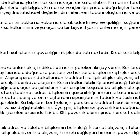
inde kullanıcıyla temas kurmak için de kullanılabilir. Firmamız tara
lerle ilgili bilgiler; Firmamız ve işbirliği içinde olduğu kişiler ta
eşitli istatistiksel değerlendirmeler, veri tabanı oluşturma ve paz
yı, bunu bir sır saklama yükümü olarak addetmeyi ve gizliliğin sağl
isiz kullanımını veya üçüncü bir kişiye ifşasını önlemek için gere
kartı sahiplerinin güvenliğini ilk planda tutmaktadır. Kredi kartı bil
unuzu anlamak için dikkat etmeniz gereken iki şey vardır. Bunlardan
ayfasında olduğunuzu gösterir ve her türlü bilgileriniz şifrelenerek
. Alışveriş sırasında kullanılan kredi kartı ile ilgili bilgiler alışver
lgili bankaya ulaştırılır. Kartın kullanılabilirliği onaylandığı takdird
nden, üçüncü şahısların herhangi bir koşulda bu bilgileri ele ge
atura/teslimat adresi bilgilerinin güvenilirliği firmamiz tarafından K
lk defa sipariş veren müşterilerin siparişlerinin tedarik ve teslim
lidir. Bu bilgilerin kontrolü için gerekirse kredi kartı sahibi müşte
ve siz değiştirebilirsiniz. Üye giriş bilgilerinizi güvenli koruduğunuz
k işlemleri sırasında 128 bit SSL güvenlik alanı içinde hareket ed
çık adres ve telefon bilgilerinin belirtildiği İnternet alışveriş sit
lgi alabilir, online alışveriş hizmeti sağlayan firmanın güvenirliği