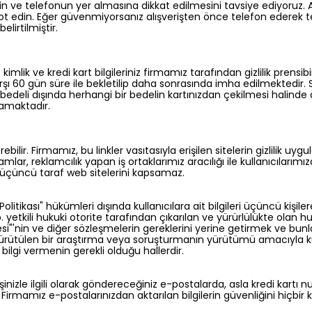
inin ve telefonun yer almasına dikkat edilmesini tavsiye ediyoruz.
not edin. Eğer güvenmiyorsanız alışverişten önce telefon ederek te
lirtilmiştir.
mlik ve kredi kart bilgileriniz firmamız tarafından gizlilik prensibi
şı 60 gün süre ile bekletilip daha sonrasında imha edilmektedir. Sip
deli dışında herhangi bir bedelin kartınızdan çekilmesi halinde d
mamaktadır.
ilir. Firmamız, bu linkler vasıtasıyla erişilen sitelerin gizlilik uy
, reklamcılık yapan iş ortaklarımız aracılığı ile kullanıcılarımıza da
r, üçüncü taraf web sitelerini kapsamaz.
k Politikası" hükümleri dışında kullanıcılara ait bilgileri üçüncü kişil
kili hukuki otorite tarafından çıkarılan ve yürürlülükte olan huk
mesi"'nin ve diğer sözleşmelerin gereklerini yerine getirmek ve 
yürütülen bir araştırma veya soruşturmanın yürütümü amacıyla kullan
n bilgi vermenin gerekli olduğu hallerdir.
inizle ilgili olarak göndereceğiniz e-postalarda, asla kredi kartı 
r. Firmamız e-postalarınızdan aktarılan bilgilerin güvenliğini hiçbi