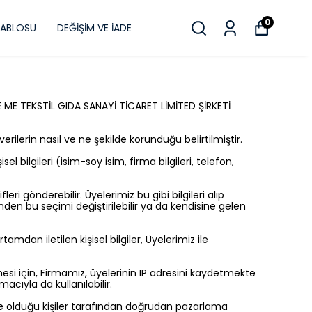
0
TABLOSU
DEĞİŞİM VE İADE
 ME TEKSTİL GIDA SANAYİ TİCARET LİMİTED ŞİRKETİ
 verilerin nasıl ve ne şekilde korunduğu belirtilmiştir.
l bilgileri (isim-soy isim, firma bilgileri, telefon,
i gönderebilir. Üyelerimiz bu gibi bilgileri alıp
den bu seçimi değiştirilebilir ya da kendisine gelen
an iletilen kişisel bilgiler, Üyelerimiz ile
lmesi için, Firmamız, üyelerinin IP adresini kaydetmekte
cıyla da kullanılabilir.
inde olduğu kişiler tarafından doğrudan pazarlama