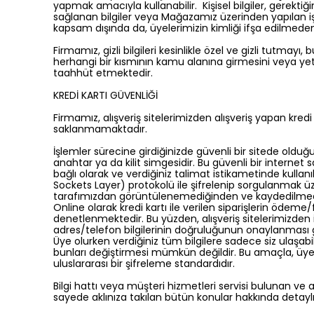
yapmak amacıyla kullanabilir. Kişisel bilgiler, gerektiğ
sağlanan bilgiler veya Mağazamız üzerinden yapılan işlem
kapsam dışında da, üyelerimizin kimliği ifşa edilmeden ç
Firmamız, gizli bilgileri kesinlikle özel ve gizli tutma
herhangi bir kısmının kamu alanına girmesini veya yetk
taahhüt etmektedir.
KREDİ KARTI GÜVENLİĞİ
Firmamız, alışveriş sitelerimizden alışveriş yapan kredi 
saklanmamaktadır.
İşlemler sürecine girdiğinizde güvenli bir sitede olduğ
anahtar ya da kilit simgesidir. Bu güvenli bir internet s
bağlı olarak ve verdiğiniz talimat istikametinde kullanılır
Sockets Layer) protokolü ile şifrelenip sorgulanmak üzere i
tarafımızdan görüntülenemediğinden ve kaydedilmediği
Online olarak kredi kartı ile verilen siparişlerin ödeme/f
denetlenmektedir. Bu yüzden, alışveriş sitelerimizden i
adres/telefon bilgilerinin doğruluğunun onaylanması gerek
Üye olurken verdiğiniz tüm bilgilere sadece siz ulaşabilir 
bunları değiştirmesi mümkün değildir. Bu amaçla, üyeli
uluslararası bir şifreleme standardıdır.
Bilgi hattı veya müşteri hizmetleri servisi bulunan ve a
sayede aklınıza takılan bütün konular hakkında detaylı bi