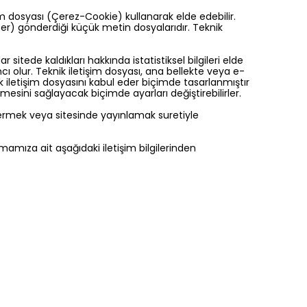
işim dosyası (Çerez-Cookie) kullanarak elde edebilir.
wser) gönderdiği küçük metin dosyalarıdır. Teknik
r sitede kaldıkları hakkında istatistiksel bilgileri elde
ı olur. Teknik iletişim dosyası, ana bellekte veya e-
k iletişim dosyasını kabul eder biçimde tasarlanmıştır
mesini sağlayacak biçimde ayarları değiştirebilirler.
ndermek veya sitesinde yayınlamak suretiyle
mamıza ait aşağıdaki iletişim bilgilerinden