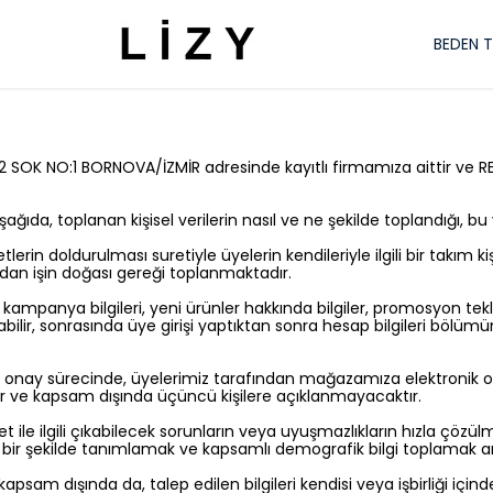
BEDEN 
SOK NO:1 BORNOVA/İZMİR adresinde kayıtlı firmamıza aittir ve RE
Aşağıda, toplanan kişisel verilerin nasıl ve ne şekilde toplandığı, bu
n doldurulması suretiyle üyelerin kendileriyle ilgili bir takım kişise
dan işin doğası gereği toplanmaktadır.
anya bilgileri, yeni ürünler hakkında bilgiler, promosyon teklifler
ir, sonrasında üye girişi yaptıktan sonra hesap bilgileri bölümün
nay sürecinde, üyelerimiz tarafından mağazamıza elektronik ortamd
lar ve kapsam dışında üçüncü kişilere açıklanmayacaktır.
t ile ilgili çıkabilecek sorunların veya uyuşmazlıkların hızla çözü
el bir şekilde tanımlamak ve kapsamlı demografik bilgi toplamak ama
apsam dışında da, talep edilen bilgileri kendisi veya işbirliği iç