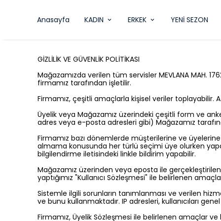
Anasayfa
KADIN
ERKEK
YENİ SEZON
GİZLİLİK VE GÜVENLİK POLİTİKASI
Mağazamızda verilen tüm servisler MEVLANA MAH. 1762 
firmamız tarafından işletilir.
Firmamız, çeşitli amaçlarla kişisel veriler toplayabilir. 
Üyelik veya Mağazamız üzerindeki çeşitli form ve anketleri
adres veya e-posta adresleri gibi) Mağazamız tarafın
Firmamız bazı dönemlerde müşterilerine ve üyelerine kamp
almama konusunda her türlü seçimi üye olurken yapabil
bilgilendirme iletisindeki linkle bildirim yapabilir.
Mağazamız üzerinden veya eposta ile gerçekleştirilen o
yaptığımız "Kullanıcı Sözleşmesi" ile belirlenen amaç
Sistemle ilgili sorunların tanımlanması ve verilen hizme
ve bunu kullanmaktadır. IP adresleri, kullanıcıları gen
Firmamız, Üyelik Sözleşmesi ile belirlenen amaçlar ve k