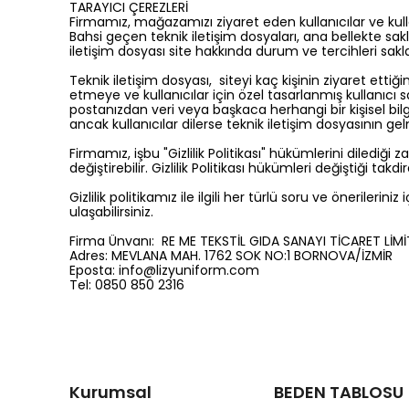
TARAYICI ÇEREZLERİ
Firmamız, mağazamızı ziyaret eden kullanıcılar ve kullan
Bahsi geçen teknik iletişim dosyaları, ana bellekte sak
iletişim dosyası site hakkında durum ve tercihleri saklay
Teknik iletişim dosyası, siteyi kaç kişinin ziyaret ettiğin
etmeye ve kullanıcılar için özel tasarlanmış kullanıcı
postanızdan veri veya başkaca herhangi bir kişisel bil
ancak kullanıcılar dilerse teknik iletişim dosyasının g
Firmamız, işbu "Gizlilik Politikası" hükümlerini diled
değiştirebilir. Gizlilik Politikası hükümleri değiştiği takd
Gizlilik politikamız ile ilgili her türlü soru ve önerileriniz 
ulaşabilirsiniz.
Firma Ünvanı:
RE ME TEKSTİL GIDA SANAYI TİCARET LİM
Adres:
MEVLANA MAH. 1762 SOK NO:1 BORNOVA/İZMİR
Eposta:
info@lizyuniform.com
Tel: 0850 850 2316
Kurumsal
BEDEN TABLOSU