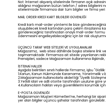
Not: İnternet alışveriş sitelerinde firmanın açık adres
aldığınız mağazanın bütün telefon / adres bilgilerini 
sitelerimizde firmamıza dair tüm bilgiler ve firma yeri be
MAİL ORDER KREDİ KART BİLGİLERİ GÜVENLİĞİ
Kredi kartı mail-order yöntemi ile bize göndereceğiniz ki
oluşubilecek kredi kartından para çekim itirazlarına kar
göndereceğiniz tarafınızdan onaylı mail-order formu be
ödenmesini engelleyebileceğiniz için bir risk oluştur
ÜÇÜNCÜ TARAF WEB SİTELERİ VE UYGULAMALAR
Mağazamız, web sitesi dâhilinde başka sitelere link vereb
taşımamaktadır. Firmamıza ait sitede yayınlanan reklamlar
Prensipleri, sadece Mağazamızın kullanımına ilişkindi
İSTİSNAİ HALLER
Aşağıda belirtilen sınırlı hallerde Firmamız, işbu "Gizlili
1.Kanun, Kanun Hükmünde Kararname, Yönetmelik v.b. yet
2.Mağazamızın kullanıcılarla akdettiği "Üyelik Sözleş
3.Yetkili idari ve adli otorite tarafından usulüne göre 
4.Kullanıcıların hakları veya güvenliklerini korumak içi
E-POSTA GÜVENLİĞİ
Mağazamızın Müşteri Hizmetleri’ne, herhangi bir sipariş
yer alan bilgiler üçüncü şahıslar tarafından görülebili