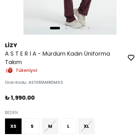
LİZY
A S T E R İ A - Mürdüm Kadın Üniforma
Takım
Tükeniyor
Ürün Kodu
:
ASTERİAMRDMXS
₺ 1,990.00
BEDEN
XS
S
M
L
XL