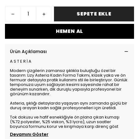
SEPETE EKLE
HEMEN AL
Ürün Açıklaması
A S T E R İ A
Modern çizgilerin zamansız şıklıkla buluştuğu özel bir
tasarım: Lizy Asteria Kadın Forma Takımı, klasik yaka ve ön
fermuar detayıyla pratik kullanımı stil ile birleştiriyor. Günlük
temponuza uyum sağlayan kesimi sayesinde rahat bir
deneyim sunarken, dik duruşlu yapısıyla profesyonel bir
görünüm kazandırır.
Asteria, şıklığı detaylarda yaşayan aynı zamanda güçlü bir
duruş arayan kadın sağlık profesyonelleri için üretildi.
Tok dokusu ve hafif esnekliğiyle ön plana çıkan kumaşı
(%72 polyester, %25 viskon, %3 lycra), uzun saatler
boyunca formunu korur ve kırışmaya karşı direnç göst
Devamını Göster