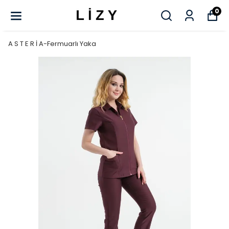
0
A S T E R İ A-Fermuarlı Yaka