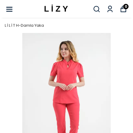
0
L İ L İ T H-Damla Yaka