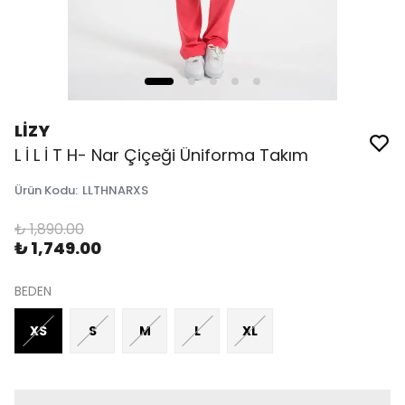
LİZY
L İ L İ T H- Nar Çiçeği Üniforma Takım
Ürün Kodu
:
LLTHNARXS
₺ 1,890.00
₺ 1,749.00
BEDEN
XS
S
M
L
XL