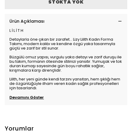
STOKTA YOK
Ürün Açıklaması
L İ L İ T H
Detaylarla öne çıkan bir zarafet… Lizy Lilith Kadın Forma
Takımı, modern kalıbı ve kendine özgü yaka tasarımıyla
güçlü ve zarif bir stil sunar.
Büzgülü omuz yapısı, vurgulu yaka detayı ve zarif duruşu ile
bu takım, formanın ötesinde stilinizi yansıtır. Yumuşak ve tok
duran kumaşı sayesinde gün boyu rahatlık sağlar,
kırışmalara karşı dirençlidir.
Lilith, her yeni günde kendi tarzını yansıtan, hem şıklığı hem
de özgünlüğüyle ilham veren kadın sağlık profesyonelleri
için tasarlandı.
Devamını Göster
Yorumlar