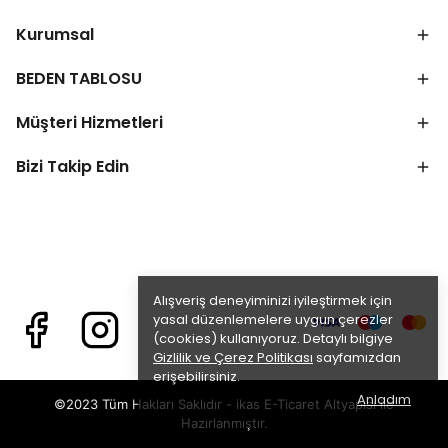
Kurumsal
BEDEN TABLOSU
Müşteri Hizmetleri
Bizi Takip Edin
Alışveriş deneyiminizi iyileştirmek için
yasal düzenlemelere uygun çerezler
(cookies) kullanıyoruz. Detaylı bilgiye
Gizlilik ve Çerez Politikası
sayfamızdan
erişebilirsiniz.
Anladım
©2023 Tüm Hakları Saklıdır - ikas E-Ticaret
Altyapısı ile
Hazırlanmıştır.